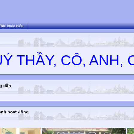
Thời khóa biểu
HẦY, CÔ, ANH, CHỊ
g dẫn
ảnh hoạt động