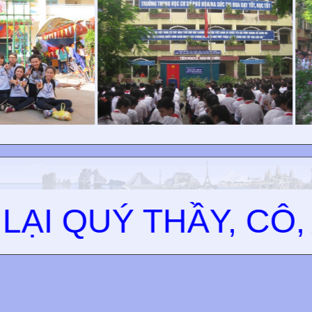
I QUÝ THẦY, CÔ, A