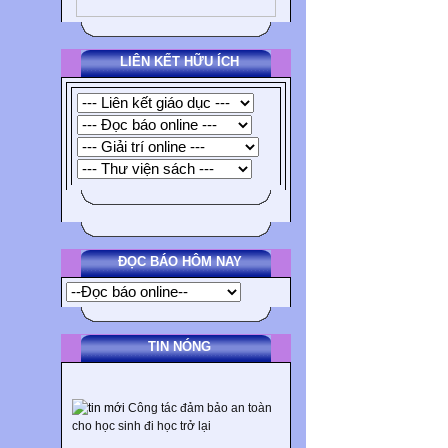
LIÊN KẾT HỮU ÍCH
ĐỌC BÁO HÔM NAY
TIN NÓNG
Công tác đảm bảo an toàn
cho học sinh đi học trở lại
Hội thi kể chuyện theo sách