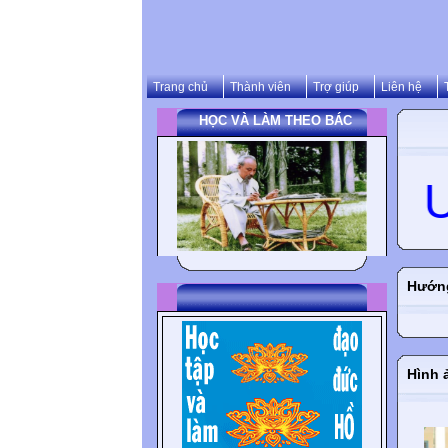
Trang chủ
Thành viên
Trợ giúp
Liên hệ
HỌC VÀ LÀM THEO BÁC
CHÀO MỪNG QUÝ T
Hướn
Hình 