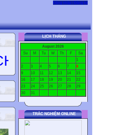
Đăng nhập / Đăng ký
LỊCH THÁNG
August 2026
Su
M
Tu
W
Th
F
Sa
 VÀ CÁC BẠN ĐÃ G
1
2
3
4
5
6
7
8
9
10
11
12
13
14
15
16
17
18
19
20
21
22
23
24
25
26
27
28
29
30
31
TRẮC NGHIỆM ONLINE