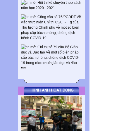
năm học 2020 - 2021
Công văn số 76/PGDĐT Về
việc thực hiện Chỉ thị 05/CT-TTg của
Thủ tướng Chính phủ về một số biện
pháp cấp bách phòng, chống dịch
bệnh COVID-19
Chỉ thị số 79 của Bộ Giáo
dục và Đào tạo Về một số biện pháp
cấp bách phòng, chống dịch COVID-
19 trong các cơ sở giáo dục và đào
tạo
Tài liệu truyền thông “Nâng
cao năng lực phòng, chống dịch
COVID-19..."
HÌNH ẢNH HOẠT ĐỘNG
Tài liệu truyền thông hướng
dẫn phòng, chống dịch covid-19 dành
cho trẻ em mầm non và học sinh phổ
thông
Công văn số 210/SGDĐT-
KTQLCLGD của Sở Giáo dục và Đào
tạo Về việc chủ động điều chỉnh kế