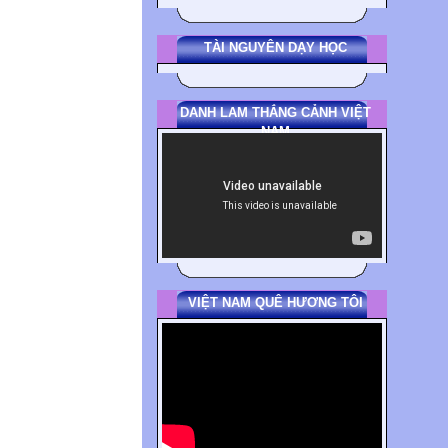
TÀI NGUYÊN DẠY HỌC
DANH LAM THẮNG CẢNH VIỆT
NAM
VIỆT NAM QUÊ HƯƠNG TÔI