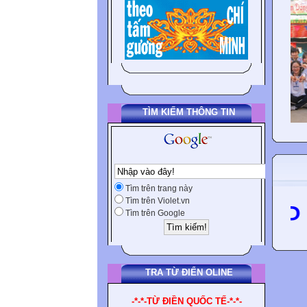
TÌM KIẾM THÔNG TIN
Tìm trên trang này
Tìm trên Violet.vn
RẤT MONG GẶP LẠ
Tìm trên Google
TRA TỪ ĐIỂN OLINE
-*-*-TỪ ĐIỀN QUỐC TẾ-*-*-