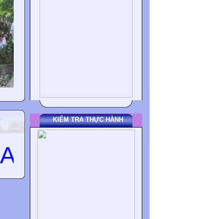
KIỂM TRA THỰC HÀNH
NH, CHỊ VÀ CÁC BẠ