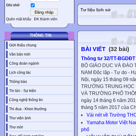
Ghi nhớ
Tư liệu lịch sử
Quên mật khẩu
ĐK thành viên
THÔNG TIN
Giới thiệu chung
BÀI VIẾT
(32 bài)
Văn bản mới
Thông tư 32/TT-BGDĐT .
Công đoàn ngành
BỘ GIÁO DỤC VÀ ĐÀO T
NAM Độc lập - Tự do - Hạ
Lịch công tác
Nội, ngày 15 tháng 09
Thông báo
TRƯỜNG TRUNG HỌC 
Tin tức - Sự kiện
VÀ TRƯỜNG PHỔ THÔNG
ngày 14 tháng 6 năm 201
Công nghệ thông tin
tháng 5 năm 2017 của Chí
Thi đua - Khen thưởng
Vài nét về Trường T
Thư viện ảnh
Yamaha Motor Việt Na
Thư mời
phố