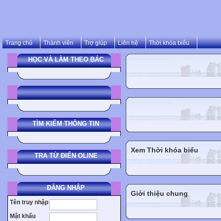
Trang chủ
Thành viên
Trợ giúp
Liên hệ
Thời khóa biểu
HỌC VÀ LÀM THEO BÁC
TÌM KIẾM THÔNG TIN
Xem Thời khóa biểu
TRA TỪ ĐIỂN OLINE
ĐĂNG NHẬP
Giới thiệu chung
Tên truy nhập
Mật khẩu