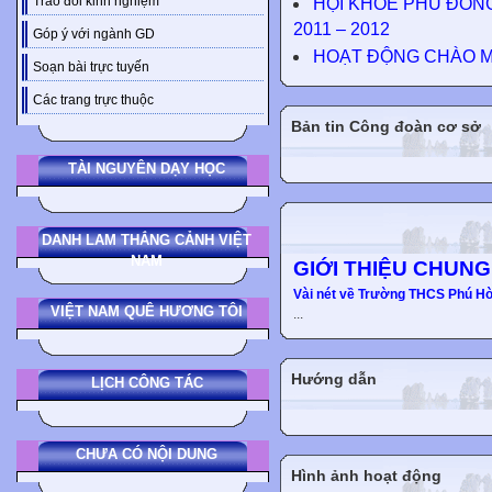
Trao đổi kinh nghiệm
HỘI KHỎE PHÙ ĐỔNG
2011 – 2012
Góp ý với ngành GD
HOẠT ĐỘNG CHÀO MỪ
Soạn bài trực tuyến
Các trang trực thuộc
Bản tin Công đoàn cơ sở
TÀI NGUYÊN DẠY HỌC
DANH LAM THẮNG CẢNH VIỆT
NAM
GIỚI THIỆU CHUNG
Vài nét về Trường THCS Phú H
VIỆT NAM QUÊ HƯƠNG TÔI
...
Hướng dẫn
LỊCH CÔNG TÁC
CHƯA CÓ NỘI DUNG
Hình ảnh hoạt động